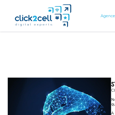
Agence 
S
C
No
qu
A