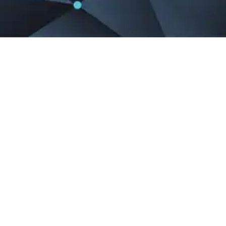
ux comprendre comment le site est utilisé. En continuant
EST HEUREUSE DE VOUS SOUHAITER U
ELL
DE
RÉUSSITE PERSONNELLE ET PRO
PROJETS !
Paris
Région Ile-de-France
2 rue des Chauffours - 95000 Cergy Pontoise
Clermont-Ferrand
Région Auvergne-Rhône-Alpes
43 avenue de la Margeride - 63000 Clermont-Ferrand