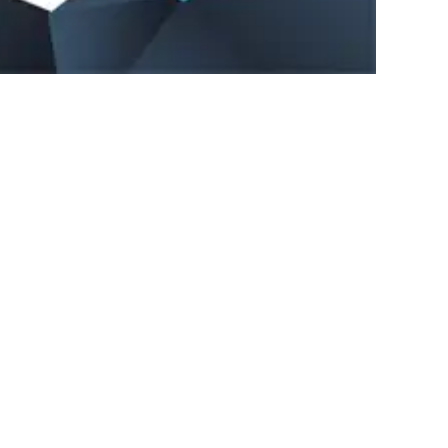
 à utiliser ce site, vous acceptez
J'accepte
NE TRÈS BELLE ANNÉE 2018 !
DANS TOUS VOS
FESSIONNELLE
Parlez-nous de vos projets.
CONTACTEZ-NOUS